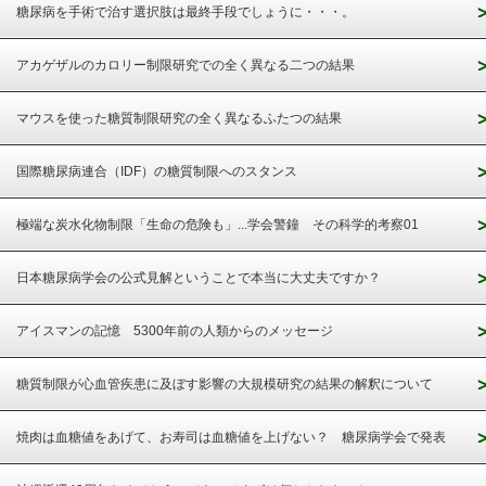
糖尿病を手術で治す選択肢は最終手段でしょうに・・・。
アカゲザルのカロリー制限研究での全く異なる二つの結果
マウスを使った糖質制限研究の全く異なるふたつの結果
国際糖尿病連合（IDF）の糖質制限へのスタンス
極端な炭水化物制限「生命の危険も」...学会警鐘 その科学的考察01
日本糖尿病学会の公式見解ということで本当に大丈夫ですか？
アイスマンの記憶 5300年前の人類からのメッセージ
糖質制限が心血管疾患に及ぼす影響の大規模研究の結果の解釈について
焼肉は血糖値をあげて、お寿司は血糖値を上げない？ 糖尿病学会で発表