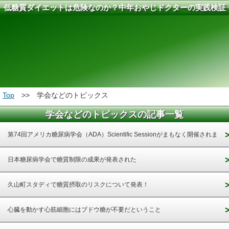
低糖質ダイエットは危険なのか？中年おやじドクターの実践検証
結果報告
Top
>> 学会などのトピックス
学会などのトピックスの記事一覧
第74回アメリカ糖尿病学会（ADA）Scientific Sessionがまもなく開催されま
す。
日本糖尿病学会で糖質制限の成果が発表された
久山町スタディで糖質摂取のリスクについて発表！
心臓を動かす心筋細胞にはブドウ糖が不要だということ