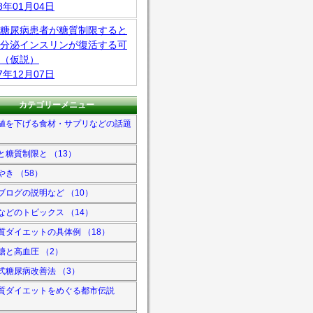
18年01月04日
糖尿病患者が糖質制限すると
分泌インスリンが復活する可
（仮説）
17年12月07日
カテゴリーメニュー
値を下げる食材・サプリなどの話題
と糖質制限と （13）
やき （58）
ブログの説明など （10）
などのトピックス （14）
質ダイエットの具体例 （18）
糖と高血圧 （2）
式糖尿病改善法 （3）
質ダイエットをめぐる都市伝説
）