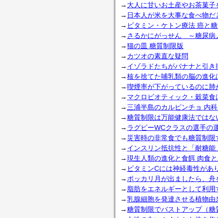
→
大人に甘いお土産やお茶菓子
→
日本人が米を大事な食べ物だ
→
ビタミン・ケトン療法 癌と
→
さるかにがっせん ～糖尿病
→
猫の皿 糖質制限版
→
カツオの素直な疑問
→
イゾラドたちがバナナと引き
→
核を捨てた哺乳類の脳の進化
→
喫煙率が下がっているのに肺
→
マクロビオティック・穀菜食
→
三浦半島のカルピンチョ 内
→
糖質制限は万能健康法ではな
→
ラグビーWCクラスの選手の
→
災害時の非常食でも糖質制限
→
インスリン抵抗性と「耐糖能
→
現生人類の進化と食餌 肉食
→
ビタミンCには神経毒性があ
→
ポッカリ月が出ましたら、舟
→
脂肪をエネルギーとして利用
→
乳腺細胞を発達させる植物由
→
糖質制限でバストアップ（糖