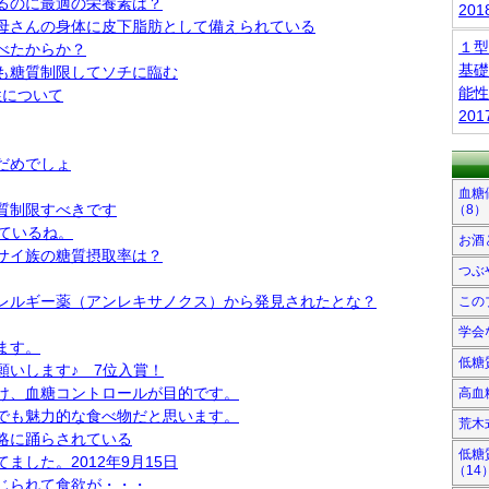
るのに最適の栄養素は？
20
母さんの身体に皮下脂肪として備えられている
１型
べたからか？
基礎
も糖質制限してソチに臨む
能性
性について
20
だめでしょ
血糖
質制限すべきです
（8）
しているね。
お酒
サイ族の糖質摂取率は？
つぶ
レルギー薬（アンレキサノクス）から発見されたとな？
この
学会
ます。
低糖
願いします♪ 7位入賞！
け、血糖コントロールが目的です。
高血
でも魅力的な食べ物だと思います。
荒木
略に踊らされている
低糖
ました。2012年9月15日
（14
じられて食欲が・・・