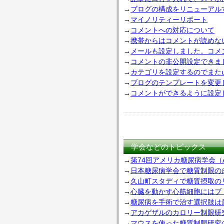
→
ブログの構成をリニューアル
→
マイノリティーリポート
→
コメントへの対応について
→
携帯からはコメントが読めな
→
メールも設定しました。コメ
→
コメントの非公開設定できま
→
カテゴリを設定するのでまたurl
→
ブログのテンプレートを変更し
→
コメントができるように設定しま
学会などのトピックス
→
第74回アメリカ糖尿病学会（ADA
→
日本糖尿病学会で糖質制限の
→
久山町スタディで糖質摂取の
→
心臓を動かす心筋細胞にはブ
→
糖尿病を手術で治す選択肢は
→
アカゲザルのカロリー制限研
→
マウスを使った糖質制限研究