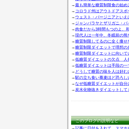
→
最も簡単な糖質制限食の始め
→
コロラド州はアウトドアスポ
→
ウェスト・バージニアといえ
→
ジャンバラヤとザリガニ・パ
→
肉食だから3時間もつのよ、
→
現代人は一年中、冬眠前の熊
→
糖質制限してるのに全く痩せ
→
糖質制限ダイエットで理想の
→
糖質制限ダイエットに向いて
→
低糖質ダイエットの欠点 人
→
低糖質ダイエットは手段の一
→
どうして糖質の味を人は好む
→
駅の立ち食い蕎麦ほど恐ろし
→
なぜ低糖質ダイエットが自分
→
炭水化物抜きダイエットして
このブログの説明など
→
記事に日付を入れて、スマホ