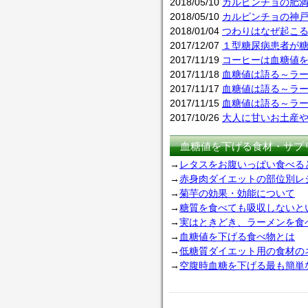
2018/05/10
カルピンチョの肥
2018/05/10
カルピンチョの神
2018/01/04
つわりはなぜ起こ
2017/12/07
１型糖尿病患者が
2017/11/19
コーヒーは血糖値
2017/11/18
血糖値は語る～ラー
2017/11/17
血糖値は語る～ラー
2017/11/15
血糖値は語る～ラー
2017/10/26
大人に甘いお土産
血糖値を下げる食材・サプ
→
レタスをお腹いっぱい食べる
→
赤身肉ダイエットの部位別レ
→
菊芋の効果・効能について
→
糖質を食べても吸収しないと
→
実はときどき、ラーメンを食
→
血糖値を下げる食べ物とは
→
低糖質ダイエット用の食材の
→
空腹時血糖を下げる最も簡単