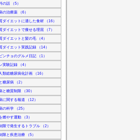
料の話 （5）
病の治療薬 （6）
質ダイエットに適した食材 （16）
質ダイエットで痩せる理屈 （7）
質ダイエットと髪の毛 （4）
質ダイエット実践記録 （14）
ピンチョのグルメ日記 （1）
レ実験記録 （4）
人類総糖尿病化計画 （16）
と糖尿病 （2）
病と糖質制限 （30）
病に関する報道 （12）
病の科学 （25）
を燃やす運動 （3）
制限で発生するトラブル （2）
制限と疾患治療 （5）