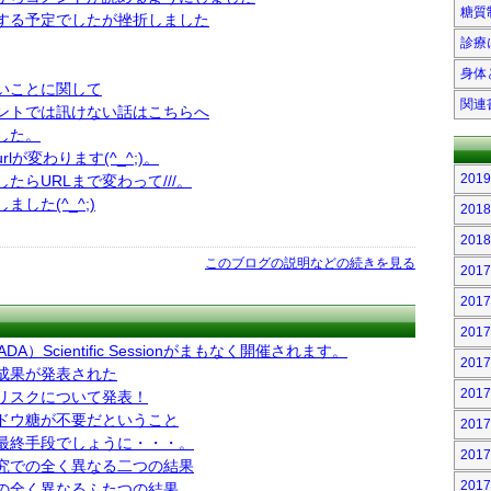
糖質
する予定でしたが挫折しました
診療
身体
いことに関して
関連
ントでは訊けない話はこちらへ
した。
が変わります(^_^;)。
201
たらURLまで変わって///。
した(^_^;)
201
201
このブログの説明などの続きを見る
201
201
201
）Scientific Sessionがまもなく開催されます。
201
成果が発表された
201
リスクについて発表！
ドウ糖が不要だということ
201
最終手段でしょうに・・・。
201
究での全く異なる二つの結果
201
の全く異なるふたつの結果