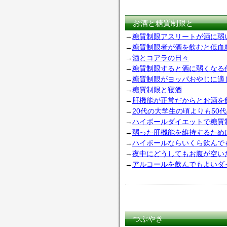
お酒と糖質制限と
→
糖質制限アスリートが酒に弱い理由 F
→
糖質制限者が酒を飲むと低血
→
酒とコアラの日々
→
糖質制限すると酒に弱くなる
→
糖質制限がヨッパおやじに適
→
糖質制限と寝酒
→
肝機能が正常だからとお酒を
→
20代の大学生の頃よりも50
→
ハイボールダイエットで糖質
→
弱った肝機能を維持するため
→
ハイボールならいくら飲んで
→
夜中にどうしてもお腹が空い
→
アルコールを飲んでもよいダ
つぶやき