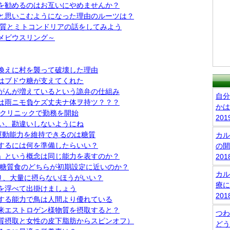
を勧めるのはお互いにやめませんか？
と思いこむようになった理由のルーツは？
糖質とミトコンドリアの話をしてみよう
メビウスリング～
換えに村を襲って破壊した理由
はブドウ糖が支えてくれた
がんが増えているという詭弁の仕組み
自分
は雨ニモ負ケズ丈夫ナ体ヲ持ツ？？？
かは
科クリニックで勤務を開始
20
い、勘違いしないようにね
運動能力を維持できるのは糖質
カル
するには何を準備したらいい？
の開
」という概念は同じ能力を表すのか？
20
と糖質食のどちらが初期設定に近いのか？
カル
り、大量に摂らないほうがいい？
療に
を浮べて出掛けましょう
20
する能力で鳥は人間より優れている
来エストロゲン様物質を摂取すると？
つわ
質摂取と女性の皮下脂肪からスピンオフ）
どう