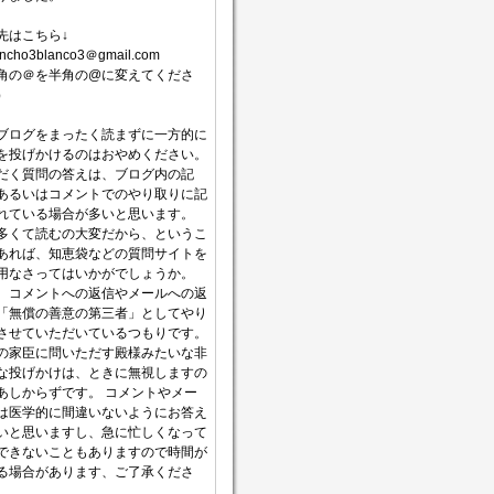
先はこちら↓
incho3blanco3＠gmail.com
角の＠を半角の@に変えてくださ
）
ブログをまったく読まずに一方的に
を投げかけるのはおやめください。
だく質問の答えは、ブログ内の記
あるいはコメントでのやり取りに記
れている場合が多いと思います。
多くて読むの大変だから、というこ
あれば、知恵袋などの質問サイトを
用なさってはいかがでしょうか。
、コメントへの返信やメールへの返
「無償の善意の第三者」としてやり
させていただいているつもりです。
の家臣に問いただす殿様みたいな非
な投げかけは、ときに無視しますの
あしからずです。 コメントやメー
は医学的に間違いないようにお答え
いと思いますし、急に忙しくなって
できないこともありますので時間が
る場合があります、ご了承くださ