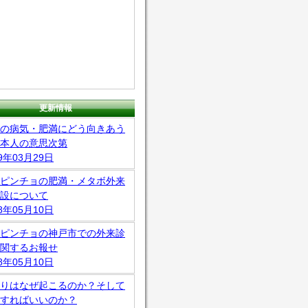
更新情報
の病気・肥満にどう向きあう
本人の意思次第
19年03月29日
ピンチョの肥満・メタボ外来
設について
18年05月10日
ピンチョの神戸市での外来診
関するお報せ
18年05月10日
りはなぜ起こるのか？そして
すればいいのか？