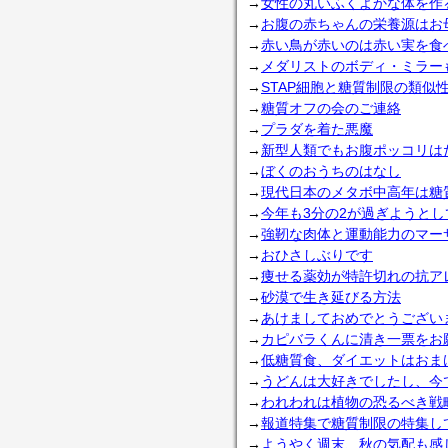
→
女性の丸いふくよかな体を作
→
お腹の赤ちゃんの栄養源はお
→
赤い鳥が赤いのは赤い実を食
→
メダリストのボディ・ミラー
→
STAP細胞と糖質制限の類似
→
糖質オフの会のご連絡
→
プラダを着た悪魔
→
新型人類でもお腹ポッコリは
→
ぼくのおうちのはなし
→
現代日本のメタボ中高年は糖
→
今年も3分の2が過ぎようと
→
強靭な肉体と運動能力のマー
→
おひさしぶりです
→
痩せる薬効が特許切れの抗ア
→
砂漠で生き延びる方法
→
あけましておめでとうござい
→
カピバラくんに清き一票をお
→
低糖質食、ダイエットはおま
→
うどんは大好きでしたし、今
→
われわれは植物の恐るべき戦
→
報道特集で糖質制限の特集して
→
ようやく週末、秋の気配も感