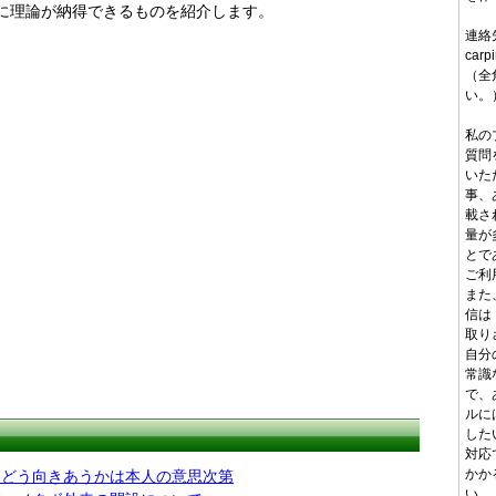
に理論が納得できるものを紹介します。
連絡
carp
（全
い。
私の
質問
いた
事、
載さ
量が
とで
ご利
また
信は
取り
自分
常識
で、
ルに
した
対応
かか
にどう向きあうかは本人の意思次第
い。