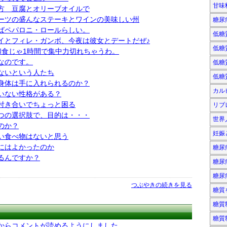
甘味
方 豆腐とオリーブオイルで
ーツの盛んなステーキとワインの美味しい州
糖尿
ばペパロニ・ロールらしい。
低糖
イとフィレ・ガンボ、今夜は彼女とデートだぜ♪
低糖
和食じゃ1時間で集中力切れちゃうわ。
なのです。
低糖
ないという人たち
低糖
身体は手に入れられるのか？
カル
いない性格がある？
付き合いでちょっと困る
リブ
つの選択肢で、目的は・・・
世界
のか？
妊娠
い食べ物はないと思う
にはよかったのか
糖尿
るんですか？
糖尿
糖尿
つぶやきの続きを見る
糖質
糖質
糖質
からコメントが読めるようにしました