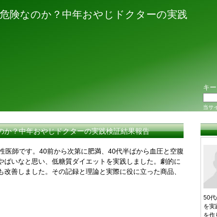
危険なのか？中年おやじドクターの実践
キー
当サ
のか？中年おやじドクターの実践検証結果報告
性医師です。40前から次第に肥満、40代半ばから血圧と空腹
てやばいなと思い、低糖質ダイエットを実践しました。劇的に
も改善しました。その記録と理論と実際に役に立った商品、
50
を実
を作