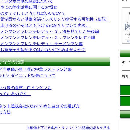
満・メタボ外来の開設について
戸市での外来診療に関するお報せ
るのか？そしてどうすればいいのか？
糖質制限すると基礎分泌インスリンが復活する可能性（仮説）
を上げるのかそれとも下げるのか？リブレで実験。
メンマンとフレンチレディ～ ３．海を見ていた午後編
メンマンとフレンチレディ～ ２．フレンチレディ編
メンマンとフレンチレディ～ ラーメンマン編
やお茶菓子を勧めるのはお互いにやめませんか？
リなどの話題
キー
と血糖値が急上昇の中華レストラン効果
シピとダイエット効果について
当サ
いう夢の食材：白インゲン豆
べているのです。
ネット通販会社のおすすめと自分での選び方
な方法
血糖値を下げる食材・サプリなどの話題の続きを見る