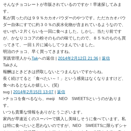
そんなチョコレートが市販されているのですか！早速探してみま
す。
私が買ったのは９９％カカオパウダーのやつです。ただカカオパウ
ダー自体にすでに約３０％の炭水化物が含まれているようなので、
せいぜい２片くらいを一回に食べました。しかし、当たり前です
が、かなりココアの粉そのものの味でしたので、８５％のものも買
ってきて、一回１片に減らしてつまんでいました。
明治のチョコ、早く買ってきますね。
実践管理人
から
Tak
への返信 |
2014年2月12日 21:36
|
返信
Takさん
報酬はときどきは摂取しないとつまんないですからね。
長く続けてると「食べたい～！」という感覚はなくなりますけど、
食べれるとなんか嬉しい。(笑)
sug
|
2014年2月15日 13:07
|
返信
>チョコを食べるなら、meiji NEO SWEETSというのがありま
す。
いつも貴重な情報をありがとうございます。
家内が早速近くのスーパーで購入し美味しそうに食べています。私
は特に食べたいと思わないのですが、NEO SWEETSに限らずシャ