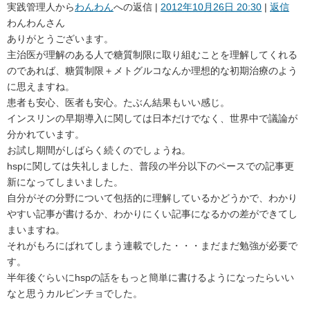
実践管理人
から
わんわん
への返信 |
2012年10月26日 20:30
|
返信
わんわんさん
ありがとうございます。
主治医が理解のある人で糖質制限に取り組むことを理解してくれる
のであれば、糖質制限＋メトグルコなんか理想的な初期治療のよう
に思えますね。
患者も安心、医者も安心。たぶん結果もいい感じ。
インスリンの早期導入に関しては日本だけでなく、世界中で議論が
分かれています。
お試し期間がしばらく続くのでしょうね。
hspに関しては失礼しました、普段の半分以下のペースでの記事更
新になってしまいました。
自分がその分野について包括的に理解しているかどうかで、わかり
やすい記事が書けるか、わかりにくい記事になるかの差ができてし
まいますね。
それがもろにばれてしまう連載でした・・・まだまだ勉強が必要で
す。
半年後ぐらいにhspの話をもっと簡単に書けるようになったらいい
なと思うカルピンチョでした。