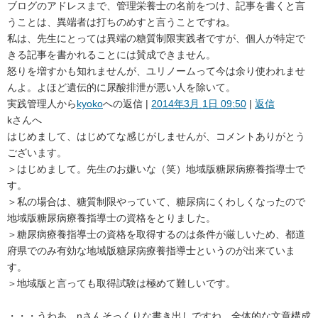
ブログのアドレスまで、管理栄養士の名前をつけ、記事を書くと言
うことは、異端者は打ちのめすと言うことですね。
私は、先生にとっては異端の糖質制限実践者ですが、個人が特定で
きる記事を書かれることには賛成できません。
怒りを増すかも知れませんが、ユリノームって今は余り使われませ
んよ。よほど遺伝的に尿酸排泄が悪い人を除いて。
実践管理人
から
kyoko
への返信 |
2014年3月 1日 09:50
|
返信
kさんへ
はじめまして、はじめてな感じがしませんが、コメントありがとう
ございます。
＞はじめまして。先生のお嫌いな（笑）地域版糖尿病療養指導士で
す。
＞私の場合は、糖質制限やっていて、糖尿病にくわしくなったので
地域版糖尿病療養指導士の資格をとりました。
＞糖尿病療養指導士の資格を取得するのは条件が厳しいため、都道
府県でのみ有効な地域版糖尿病療養指導士というのが出来ていま
す。
＞地域版と言っても取得試験は極めて難しいです。
・・・うわあ、nさんそっくりな書き出しですね、全体的な文章構成