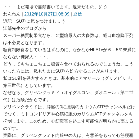
・・・まだ職場で書類書いてます。週末だもの。(/_;)
わんわん
|
2012年10月27日 08:39
|
返信
追記 SU剤に気をつけましょう
江部先生のブログから
スーパー糖質制限食なら、２型糖尿人の大多数は、経口血糖降下剤
は不必要となります。
糖質制限食をしているはずなのに、なかなかHbA1cが６．5％未満に
ならない糖尿人・・・。
どうしてもちょこちょこ糖質を食べておられるのでしょうね。こう
いった方には、私もたまにSU剤を処方することがあります。
私はSU剤を処方するときは、基本的にアマリール（グリメピリド、
第三世代）としています。
なぜなら、グリペンクラミド（オイグルコン、ダオニール：第二世
代）は危険だからです。
グリペンクラミドは、膵臓のβ細胞膜のカリウムATPチャンネルだけ
でなく、ミトコンドリアや心筋細胞のカリウムATPチャンネルをも
抑制します。このため、心筋障害を起こす可能性が明らかに高まる
のです。
実際に、グリペンクラミド内服中の人は、有意差をもって心筋梗塞