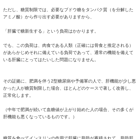
ただし、糖質制限では、必要なブドウ糖をタンパク質（を分解した
アミノ酸）から作り出す必要がありますから、
「肝臓で糖新生する」という負荷はかかります。
でも、この負荷は、肉食である人類（正確には骨食と推定される）
があらかじめそれに備えている負荷であって、通常の機能を備えて
いる肝臓にとってはたいした問題になりません。
その証拠に、肥満を伴う2型糖尿病や予備軍の人で、肝機能が少し悪
かった人が糖質制限した場合、ほとんどのケースで著しく改善し、
正常化します。
（中年で肥満が続いて血糖値が上がり始めた人の場合、その多くが
肝機能も悪くなっているものです。）
糖質を食べてインスリンの作用で肝臓に脂肪が蓄積されて、脂肪肝