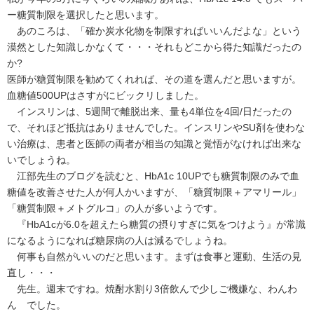
ー糖質制限を選択したと思います。
あのころは、「確か炭水化物を制限すればいいんだよな」という
漠然とした知識しかなくて・・・それもどこから得た知識だったの
か?
医師が糖質制限を勧めてくれれば、その道を選んだと思いますが。
血糖値500UPはさすがにビックリしました。
インスリンは、5週間で離脱出来、量も4単位を4回/日だったの
で、それほど抵抗はありませんでした。インスリンやSU剤を使わな
い治療は、患者と医師の両者が相当の知識と覚悟がなければ出来な
いでしょうね。
江部先生のブログを読むと、HbA1c 10UPでも糖質制限のみで血
糖値を改善させた人が何人かいますが、「糖質制限＋アマリール」
「糖質制限＋メトグルコ」の人が多いようです。
『HbA1cが6.0を超えたら糖質の摂りすぎに気をつけよう』が常識
になるようになれば糖尿病の人は減るでしょうね。
何事も自然がいいのだと思います。まずは食事と運動、生活の見
直し・・・
先生。週末ですね。焼酎水割り3倍飲んで少しご機嫌な、わんわ
ん でした。