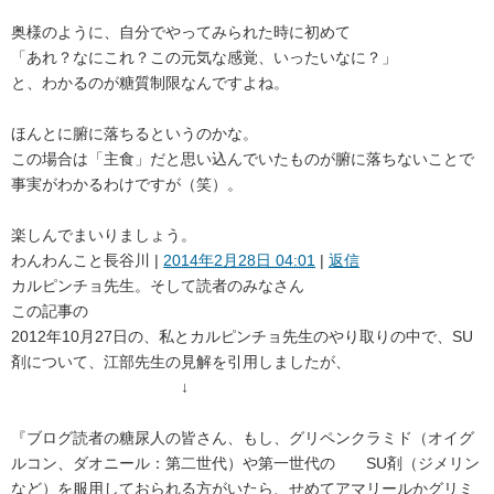
奥様のように、自分でやってみられた時に初めて
「あれ？なにこれ？この元気な感覚、いったいなに？」
と、わかるのが糖質制限なんですよね。
ほんとに腑に落ちるというのかな。
この場合は「主食」だと思い込んでいたものが腑に落ちないことで
事実がわかるわけですが（笑）。
楽しんでまいりましょう。
わんわんこと長谷川
|
2014年2月28日 04:01
|
返信
カルピンチョ先生。そして読者のみなさん
この記事の
2012年10月27日の、私とカルピンチョ先生のやり取りの中で、SU
剤について、江部先生の見解を引用しましたが、
↓
『ブログ読者の糖尿人の皆さん、もし、グリペンクラミド（オイグ
ルコン、ダオニール：第二世代）や第一世代の SU剤（ジメリン
など）を服用しておられる方がいたら、せめてアマリールかグリミ