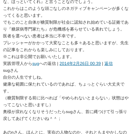
な、ほっといてくれ』と言うことなのでしょう。
これからはこのような頭ごなしのネガティブキャンペーンが多くな
ってくると思います。
でもこのこと自体が糖質制限が社会に認知され始めている証拠であ
り『糖尿病専門家たち』が危機感を募らせている表れでしょう。
医者を選べない患者は本当に不幸です。
プレッシャーがかかって大変なことも多々あると思いますが、先生
の記事をこれからも楽しみにしております。
※これは非公開でお願いいたします。
実践管理人
から
sug
への返信 |
2014年2月26日 00:39
|
返信
sugさん
自分の人生ですしね。
健康な範囲に保たれているのであれば、ちょっとぐらい大丈夫で
す。
（糖質制限する前に比べれば「やめられないとまらない」状態はや
ってこないと思いますし）
奥様が戻れなくなりそうだったらsugさん、首に縄つけて引っ張り
戻してあげてくださいね＾＾；
あのnさん、ほんとに、実在の人物なのか、それともまやかしなの