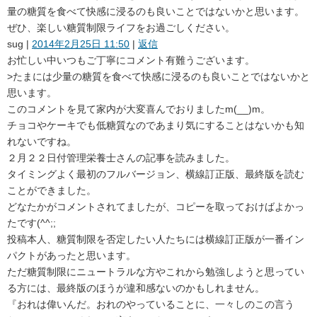
量の糖質を食べて快感に浸るのも良いことではないかと思います。
ぜひ、楽しい糖質制限ライフをお過ごしください。
sug
|
2014年2月25日 11:50
|
返信
お忙しい中いつもご丁寧にコメント有難うございます。
>たまには少量の糖質を食べて快感に浸るのも良いことではないかと
思います。
このコメントを見て家内が大変喜んでおりましたm(__)m。
チョコやケーキでも低糖質なのであまり気にすることはないかも知
れないですね。
２月２２日付管理栄養士さんの記事を読みました。
タイミングよく最初のフルバージョン、横線訂正版、最終版を読む
ことができました。
どなたかがコメントされてましたが、コピーを取っておけばよかっ
たです(^^;;
投稿本人、糖質制限を否定したい人たちには横線訂正版が一番イン
パクトがあったと思います。
ただ糖質制限にニュートラルな方やこれから勉強しようと思ってい
る方には、最終版のほうが違和感ないのかもしれません。
『おれは偉いんだ。おれのやっていることに、一々しのこの言う