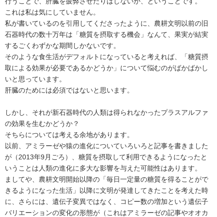
行うことで、肝臓を疲弊させたりはしないか、ということです。
これは私は気にしていません。
私が書いているのを引用してくださったように、農耕文明以前の旧
石器時代の数十万年は「糖質を摂取する機会」なんて、果実が結実
するごくわずかな期間しかないです。
そのような食生活がデフォルトになっていると考えれば、「糖質摂
取による効果が必要であるかどうか」について悩むのがばかばかし
いと思っています。
肝臓のためには必須ではないと思います。
しかし、それが新石器時代の人類は得られなかったプラスアルファ
の効果を生むかどうか？
そちらについては考える余地があります。
以前、アミラーゼや猿の進化についていろいろと記事を書きました
が（2013年9月ごろ）、糖質を摂取して利用できるようになったと
いうことは人類の進化に多大な影響を与えた可能性はあります。
ましてや、農耕文明開始以降の「毎日一定量の糖質を得ることがで
きるようになった生活」以降に文明が発達してきたことを考えた時
に、さらには、遺伝子変異ではなく、コピー数の増加という遺伝子
バリエーションの変化の形態が（これはアミラーゼの記事やオオカ