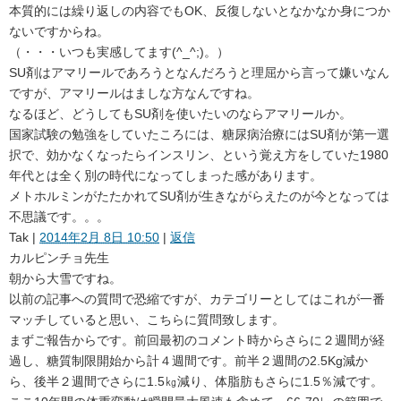
本質的には繰り返しの内容でもOK、反復しないとなかなか身につか
ないですからね。
（・・・いつも実感してます(^_^;)。）
SU剤はアマリールであろうとなんだろうと理屈から言って嫌いなん
ですが、アマリールはましな方なんですね。
なるほど、どうしてもSU剤を使いたいのならアマリールか。
国家試験の勉強をしていたころには、糖尿病治療にはSU剤が第一選
択で、効かなくなったらインスリン、という覚え方をしていた1980
年代とは全く別の時代になってしまった感があります。
メトホルミンがたたかれてSU剤が生きながらえたのが今となっては
不思議です。。。
Tak
|
2014年2月 8日 10:50
|
返信
カルピンチョ先生
朝から大雪ですね。
以前の記事への質問で恐縮ですが、カテゴリーとしてはこれが一番
マッチしていると思い、こちらに質問致します。
まずご報告からです。前回最初のコメント時からさらに２週間が経
過し、糖質制限開始から計４週間です。前半２週間の2.5Kg減か
ら、後半２週間でさらに1.5㎏減り、体脂肪もさらに1.5％減です。