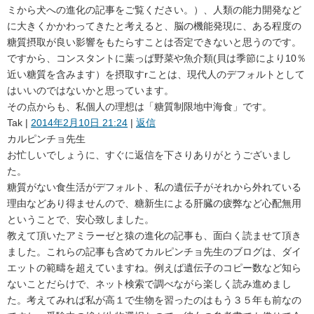
ミから犬への進化の記事をご覧ください。）、人類の能力開発など
に大きくかかわってきたと考えると、脳の機能発現に、ある程度の
糖質摂取が良い影響をもたらすことは否定できないと思うのです。
ですから、コンスタントに葉っぱ野菜や魚介類(貝は季節により10％
近い糖質を含みます）を摂取すrことは、現代人のデフォルトとして
はいいのではないかと思っています。
その点からも、私個人の理想は「糖質制限地中海食」です。
Tak
|
2014年2月10日 21:24
|
返信
カルピンチョ先生
お忙しいでしょうに、すぐに返信を下さりありがとうございまし
た。
糖質がない食生活がデフォルト、私の遺伝子がそれから外れている
理由などあり得ませんので、糖新生による肝臓の疲弊など心配無用
ということで、安心致しました。
教えて頂いたアミラーゼと猿の進化の記事も、面白く読ませて頂き
ました。これらの記事も含めてカルピンチョ先生のブログは、ダイ
エットの範疇を超えていますね。例えば遺伝子のコピー数など知ら
ないことだらけで、ネット検索で調べながら楽しく読み進めまし
た。考えてみれば私が高１で生物を習ったのはもう３５年も前なの