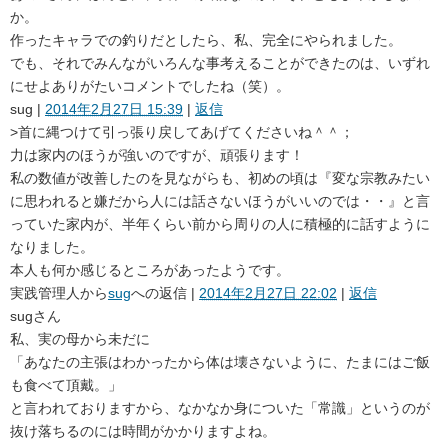
か。
作ったキャラでの釣りだとしたら、私、完全にやられました。
でも、それでみんながいろんな事考えることができたのは、いずれ
にせよありがたいコメントでしたね（笑）。
sug
|
2014年2月27日 15:39
|
返信
>首に縄つけて引っ張り戻してあげてくださいね＾＾；
力は家内のほうが強いのですが、頑張ります！
私の数値が改善したのを見ながらも、初めの頃は『変な宗教みたい
に思われると嫌だから人には話さないほうがいいのでは・・』と言
っていた家内が、半年くらい前から周りの人に積極的に話すように
なりました。
本人も何か感じるところがあったようです。
実践管理人
から
sug
への返信 |
2014年2月27日 22:02
|
返信
sugさん
私、実の母から未だに
「あなたの主張はわかったから体は壊さないように、たまにはご飯
も食べて頂戴。」
と言われておりますから、なかなか身についた「常識」というのが
抜け落ちるのには時間がかかりますよね。