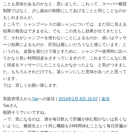
ことも意味があるのかなと、思いました。これって、スーパー糖質
制限ではなく、少し緩めの制限にしてあげることと同じことなのか
もしれませんが。
ところで、シャンプーレスの湯シャンについては、まだ目に見える
効果の報告はできません。でも、この先もし効果が出てきたとし
て、それがシャンプーを使わないことによるものか、或いはマッサ
ージ効果によるものか、区別は難しいだろうなと感じています、と
いうのも、皮脂を湯だけで落とすために、シャンプー使用時に比べ
てかなり長い時間頭皮をさすっていますので、これまでこんなに良
く頭皮をマッサージしたことなんかなかったよな、と気がつきまし
た。もちろんそれだけでも、湯シャンにした意味があったと思って
います。
では、宜しくお願い致します。
実践管理人
から
Tak
への返信 |
2014年2月 8日 15:07
|
返信
Takさん
順調そうでいいですね。
＞で、気になるのは、酒を毎日飲んで肝臓が休む暇がないは良くな
いように、糖新生という同じ機能を24時間休むことなく毎日肝臓が