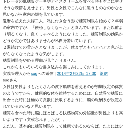
トレーゼの低糖質ケーキやアイスクリームを食べる時も本当に幸せ
そうな表情を見せます。男性と女性でこんなに違うものなのかなと
思いながら家内の顔を見ています。
還暦を超えた夫婦二人、私に付き合う形で糖質制限を始めて２年弱
の家内ですが、『便秘しなくなった』と喜んでいます。また以前よ
り明るくなり、良くしゃべるようになりました。糖質制限の効果か
どうか定かではありませんが私自身驚いています。
２週続けての雪かきとなりましたが、休まずともハアハアと息が上
がらなくなったような気がします。
糖質制限をやめる理由が見当たりません。
これからもいろいろな書き込みを楽しみにしております。
実践管理人
から
sug
への返信 |
2014年2月22日 17:30
|
返信
sugさん
女性は男性よりもたくさんの皮下脂肪を蓄えるのが初期設定の体質
のようですから、健康的な体を維持するためには、自然界で糖質に
出合った時には極めて貪欲に摂取するように、脳の報酬系が設定さ
れているのかなと思います。
糖質を食べた時に脳にほとばしる快感物質の分泌量が男性よりも高
いようです（文献忘れましたが）。
ふだん、基本的に糖質制限をして健康であるのならば、たまには少