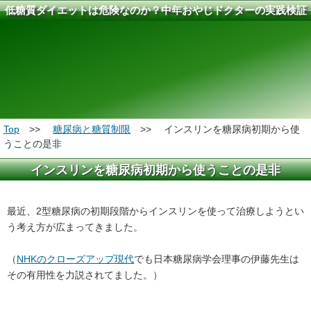
低糖質ダイエットは危険なのか？中年おやじドクターの実践検証
結果報告
Top
>>
糖尿病と糖質制限
>> インスリンを糖尿病初期から使
うことの是非
インスリンを糖尿病初期から使うことの是非
最近、2型糖尿病の初期段階からインスリンを使って治療しようとい
う考え方が広まってきました。
（
NHKのクローズアップ現代
でも日本糖尿病学会理事の伊藤先生は
その有用性を力説されてました。）