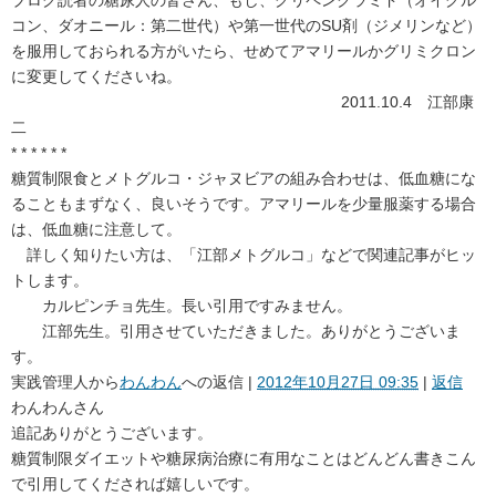
コン、ダオニール：第二世代）や第一世代のSU剤（ジメリンなど）
を服用しておられる方がいたら、せめてアマリールかグリミクロン
に変更してくださいね。
2011.10.4 江部康
二
* * * * * *
糖質制限食とメトグルコ・ジャヌビアの組み合わせは、低血糖にな
ることもまずなく、良いそうです。アマリールを少量服薬する場合
は、低血糖に注意して。
詳しく知りたい方は、「江部メトグルコ」などで関連記事がヒッ
トします。
カルピンチョ先生。長い引用ですみません。
江部先生。引用させていただきました。ありがとうございま
す。
実践管理人
から
わんわん
への返信 |
2012年10月27日 09:35
|
返信
わんわんさん
追記ありがとうございます。
糖質制限ダイエットや糖尿病治療に有用なことはどんどん書きこん
で引用してくだされば嬉しいです。