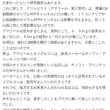
が多かったという研究報告もあります。
これに対して、グリメピリド（アマリール：第三世代）は、膵臓のβ
細胞膜のカリウムATPチャンネルにだけ働いて、ミトコンドリアや
心筋細胞のカリウムATPチャンネルには影響を与えません。従って
心筋に対して悪影響がないのです。
アマリールを投与するときも、原則として、０．５ｍｇの錠剤を１
錠／日とか、 0.5ｍｇの錠剤×２／日とかの少量にしています。
SU剤は、疲れたβ細胞を鞭打つ側面がありますから、少量にこした
ことはないのです。
実は、アマリールとオイグルコンは、販売メーカーはサノフィ・ア
ベンティスで同一です。
今回のオイグルコンが危険というお話しは、サノフィ・アベンティ
スのＭＲさんから伺いました。
メーカーとしても、心筋への危険性がはっきりと証明されているオ
イグルコンは、販売中止したいのだそうです。
それでも、処方するお医者さんがおられる以上は、供給せざるを得
ないのだそうです。
ＭＲさんとしては、是非このことをブログに書いて欲しいとのこと
でした。
ブログ読者の糖尿人の皆さん、もし、グリペンクラミド（オイグル