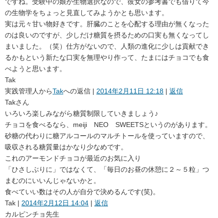
ですね。受験中の娘が生物選択なので、彼女の参考書でも借りて今
の生物学をちょっと見直してみようかとも思います。
実は元々甘い物好きです。肝臓のことを心配する理由が無くなった
のは良いのですが、少しだけ糖質を摂るための口実も無くなってし
まいました。（笑）仕方がないので、人類の進化に少しは貢献でき
るかもという新たな口実を無理やり作って、たまにはチョコでも食
べようと思います。
Tak
実践管理人
から
Tak
への返信 |
2014年2月11日 12:18
|
返信
Takさん
いろいろ楽しみながら糖質制限していきましょう♪
チョコを食べるなら、meiji NEO SWEETSというのがあります。
砂糖の代わりに糖アルコールのマルチトールを使っていますので、
吸収される糖質量はかなり少なめです。
これのアーモンドチョコが最近のお気に入り
「ひさしぶりに」ではなくて、「毎日のお昼の休憩に２～５粒」つ
まむのにいいんじゃないかと。
食べていい数はその人が自分で決めるんです(笑)。
Tak
|
2014年2月12日 14:04
|
返信
カルピンチョ先生