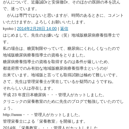
がんについて、近藤誠Drと安保徹Dr、そのほかの医師の本を読ん
で、迷っています。
がんは専門ではないと思いますが、時間のあるときに、コメント
いただけますか。よろしくお願いいたします。
kyoko
|
2014年2月28日 14:00
|
返信
はじめまして。先生のお嫌いな（笑）地域版糖尿病療養指導士で
す。
私の場合は、糖質制限やっていて、糖尿病にくわしくなったので
地域版糖尿病療養指導士の資格をとりました。
糖尿病療養指導士の資格を取得するのは条件が厳しいため、
都道府県でのみ有効な地域版糖尿病療養指導士というのが
出来ています。地域版と言っても取得試験は極めて難しいです。
さて、先生は管理栄養士が実在しているか疑問のようですね。
それらしい人は存在します。
平成 23 年度日本糖尿病・・・管理人がカットしました。
クリニックの栄養教室のために先生のブログで勉強していたのでし
ょう。
http://www・・・管理人がカットしました。
管理栄養士による「栄養教室」を開催します。
2014年 「栄養教室」・・・管理人がカットしました