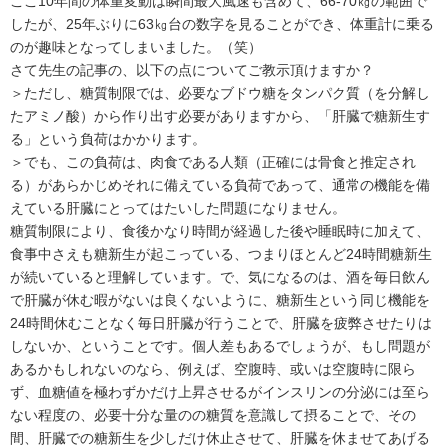
ここ10年間の体重変動は瞬間最大風速も含めて、66-70㎏の範囲で
したが、25年ぶりに63㎏台の数字を見ることができ、体重計に乗る
のが趣味となってしまいました。（笑）
さて先生の記事の、以下の点についてご教示頂けますか？
＞ただし、糖質制限では、必要なブドウ糖をタンパク質（を分解し
たアミノ酸）から作り出す必要がありますから、「肝臓で糖新生す
る」という負荷はかかります。
＞でも、この負荷は、肉食である人類（正確には骨食と推定され
る）があらかじめそれに備えている負荷であって、通常の機能を備
えている肝臓にとってはたいした問題になりません。
糖質制限により、食後かなり時間が経過した後や睡眠時に加えて、
食事中さえも糖新生が起こっている、つまりほとんど24時間糖新生
が続いていると理解しています。で、気になるのは、酒を毎日飲ん
で肝臓が休む暇がないは良くないように、糖新生という同じ機能を
24時間休むことなく毎日肝臓が行うことで、肝臓を疲弊させたりは
しないか、ということです。個人差もあるでしょうが、もし問題が
あるかもしれないのなら、例えば、空腹時、或いは空腹時に限ら
ず、血糖値を極わずかだけ上昇させるがインスリンの分泌には至ら
ない程度の、必要十分な量のの糖質を意識して摂ることで、その
間、肝臓での糖新生を少しだけ休止させて、肝臓を休ませてあげる