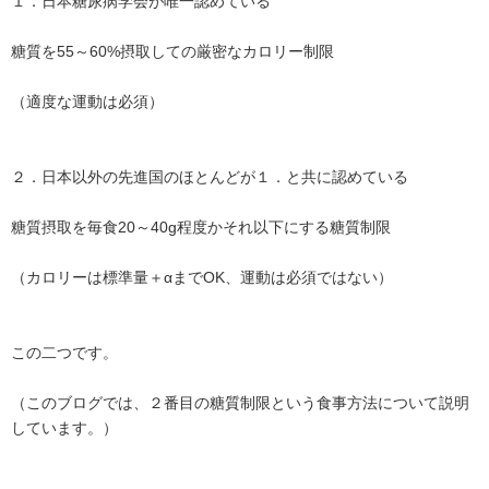
１．日本糖尿病学会が唯一認めている
糖質を55～60%摂取しての厳密なカロリー制限
（適度な運動は必須）
２．日本以外の先進国のほとんどが１．と共に認めている
糖質摂取を毎食20～40g程度かそれ以下にする糖質制限
（カロリーは標準量＋αまでOK、運動は必須ではない）
この二つです。
（このブログでは、２番目の糖質制限という食事方法について説明
しています。）