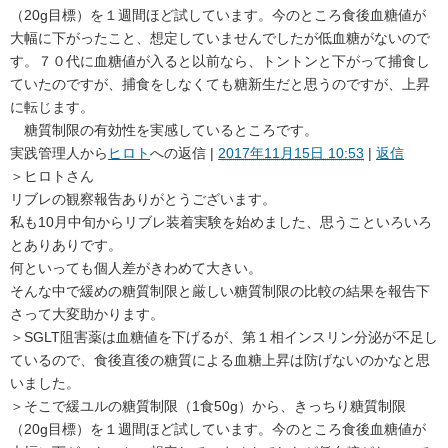
（20g目標）を１週間ほど試しています。今のところ食後血糖値が
大幅に下がったこと、想定していませんでしたが低血糖がないので
す。７０代に血糖値が入ると以前なら、トントンと下がって捕食し
ていたのですが、捕食をしなくても糖新生だと思うのですが、上昇
に転じます。
糖質制限の有効性を実感しているところです。
実践管理人
から
ヒロト
への返信 |
2017年11月15日 10:53
|
返信
＞ヒロトさん
リブレの観察報告ありがとうございます。
私も10月中旬からリブレ装着実験を始めました、思うこといろいろ
とありありです。
何といっても個人差がきわめて大きい。
そんな中で緩めの糖質制限と厳しい糖質制限の比較の結果を報告下
さって大変助かります。
＞SGLT阻害薬は血糖値を下げるが、第１相インスリン分泌が不足し
ているので、食後直後の糖質による血糖上昇は防げないのかなと思
いました。
＞そこで緩ユルの糖質制限（1食50g）から、きっちり糖質制限
（20g目標）を１週間ほど試しています。今のところ食後血糖値が