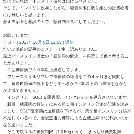
たのであれば、インスリン投与は続けるべきです。
そして、インスリン投与しながら、糖質制限に取り組むのは初心者
には難しいと思います。
必ず主治医と相談の上で、糖質制限食にしてください。
お願いします。
ヒロト
|
2017年10月 9日 12:59
|
返信
だいぶ以前の記事のコメントで申し訳ありません。
最近バースタイン博士の「糖尿病の解決」を再読して色々考えるこ
とがあります。
２型糖尿病で２０年以上経過してます。
フリースタイルリブレで血糖値の経過をこの４ヶ月ほど観察し
て、食後血糖値の低下をどうすべきか？200以下の目標値をなかな
か達成できません。
インスリン、SGLT２阻害薬、インクレチンを処方されています。
新版「糖尿病の解決」にある第１相インスリン分泌の記述を読み
ました。SGLT阻害薬は血糖値を下げるが、第１相インスリン分泌が
不足しているので、食後直後の糖質による血糖上昇は防げないのか
なと思いました。
そこで緩ユルの糖質制限（1食50g）から、きっちり糖質制限