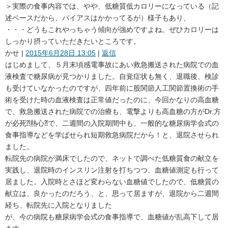
＞実際の食事内容では、やや、低糖質低カロリーになっている（記
述ベースだから、バイアスはかかってるが）様子もあり、
・・・どうもこれやっちゃう傾向が強めですよね。ぜひカロリーは
しっかり摂っていただきたいところです。
かせ
|
2015年6月28日 13:05
|
返信
はじめまして、５月末頃感電事故にあい救急搬送された病院での血
液検査で糖尿病が見つかりました。自覚症状も無く、退職後、検診
も受けていなかったのですが、四年前に股関節人工関節置換術の手
術を受けた時の血液検査は正常値だったのに、今回かなりの高血糖
で、救急搬送された病院での治療も、電撃よりも高血糖の方がDr.方
が必死⁈熱心⁈で、二週間の入院期間中も、一般的な糖尿病学会式の
食事指導などを学ばせられ短期救急病院だから！と、退院させられ
ました。
転院先の病院が満床でしたので、ネットで調べた低糖質食の献立を
実践し、退院時のインスリン注射を打ちつつ、血糖値測定も行って
居ました。入院時とさほど変わらない血糖値でしたので、低糖質の
献立は、良かったのだろう、と、思って居ますが、退院から二週間
経ち、転院先に入院となりました
が、今の病院も糖尿病学会式の食事指導で、血糖値が乱高下して居