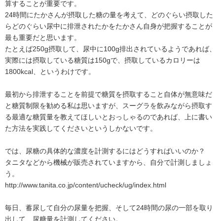
算することが重要です。
24時間にたかさんが摂取した糖の量を考えて、どのぐらい摂取した
らどのぐらい尿中に排泄されたかをたかさん自身が把握することが
最も重要だと思います。
たとえば250g摂取して、尿中に100g排出されているようであれば、
実際には摂取している糖質は150gで、摂取しているカロリーは
1800kcal、というわけです。
最初から排泄することを前提で糖質を摂取すること自体が無意味だ
と糖質制限を勧める私は思いますが、スーグラを飲みながら摂取す
る最適な糖質量を教えてほしいとおっしゃるのであれば、上に書い
た方法を実践してくださいというしかないです。
では、尿糖の具体的な濃度を計測するにはどうすればいいのか？
タニタなどから機械が販売されていますから、自分で計測しましょ
う。
http://www.tanita.co.jp/content/ucheck/ug/index.html
毎日、蓄尿して自分の尿量を把握、そして24時間の尿の一部を取り
出して、尿糖量を計測してください。