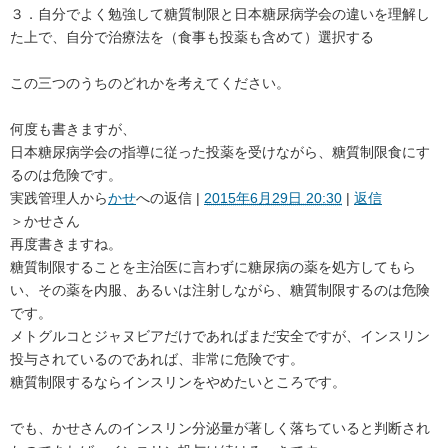
３．自分でよく勉強して糖質制限と日本糖尿病学会の違いを理解し
た上で、自分で治療法を（食事も投薬も含めて）選択する
この三つのうちのどれかを考えてください。
何度も書きますが、
日本糖尿病学会の指導に従った投薬を受けながら、糖質制限食にす
るのは危険です。
実践管理人
から
かせ
への返信 |
2015年6月29日 20:30
|
返信
＞かせさん
再度書きますね。
糖質制限することを主治医に言わずに糖尿病の薬を処方してもら
い、その薬を内服、あるいは注射しながら、糖質制限するのは危険
です。
メトグルコとジャヌビアだけであればまだ安全ですが、インスリン
投与されているのであれば、非常に危険です。
糖質制限するならインスリンをやめたいところです。
でも、かせさんのインスリン分泌量が著しく落ちていると判断され