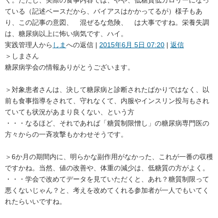
ている（記述ベースだから、バイアスはかかってるが）様子もあ
り、この記事の意図、 混ぜるな危険、 は大事ですね。栄養失調
は、糖尿病以上に怖い病気です、ハイ。
実践管理人
から
しま
への返信 |
2015年6月 5日 07:20
|
返信
＞しまさん
糖尿病学会の情報ありがとうございます。
＞対象患者さんは、決して糖尿病と診断されたばかりではなく、以
前も食事指導をされて、守れなくて、内服やインスリン投与もされ
ていても状況があまり良くない、という方
・・・なるほど、それであれば「糖質制限憎し」の糖尿病専門医の
方々からの一斉攻撃もかわせそうです。
＞6か月の期間内に、明らかな副作用がなかった、これが一番の収穫
ですかね。当然、値の改善や、体重の減少は、低糖質の方がよく。
・・・学会で改めてデータを見ていただくと、あれ？糖質制限って
悪くないじゃん？と、考えを改めてくれる参加者が一人でもいてく
れたらいいですね。