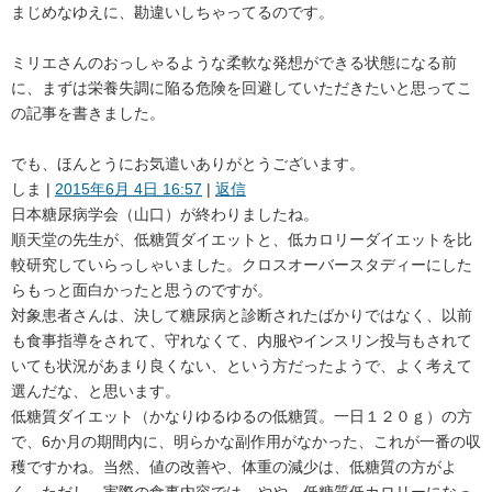
まじめなゆえに、勘違いしちゃってるのです。
ミリエさんのおっしゃるような柔軟な発想ができる状態になる前
に、まずは栄養失調に陥る危険を回避していただきたいと思ってこ
の記事を書きました。
でも、ほんとうにお気遣いありがとうございます。
しま
|
2015年6月 4日 16:57
|
返信
日本糖尿病学会（山口）が終わりましたね。
順天堂の先生が、低糖質ダイエットと、低カロリーダイエットを比
較研究していらっしゃいました。クロスオーバースタディーにした
らもっと面白かったと思うのですが。
対象患者さんは、決して糖尿病と診断されたばかりではなく、以前
も食事指導をされて、守れなくて、内服やインスリン投与もされて
いても状況があまり良くない、という方だったようで、よく考えて
選んだな、と思います。
低糖質ダイエット（かなりゆるゆるの低糖質。一日１２０ｇ）の方
で、6か月の期間内に、明らかな副作用がなかった、これが一番の収
穫ですかね。当然、値の改善や、体重の減少は、低糖質の方がよ
く。ただし、実際の食事内容では、やや、低糖質低カロリーになっ