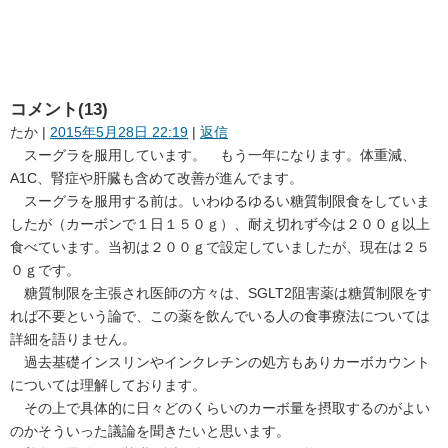
コメント(13)
たか
|
2015年5月28日 22:19
|
返信
スーグラを服用しています。 もう一年になります。体重減、
A1C、腎症や肝臓も含めて改善が進んでます。
スーグラを服用する前は。いわゆるゆるい糖質制限食をしていま
したが（カーボンで１日１５０ｇ）、耐え切れず今は２００ｇ以上
食べています。当初は２００ｇで設定していましたが、現在は２５
０ｇです。
糖質制限を主張され医師の方々は、SGLT2阻害薬は糖質制限をす
れば不要という論で、この薬を飲んでいる人の食事療法については
詳細を語りません。
過去基礎インスリンやインクレチンの処方もありカーボカウント
については理解しております。
その上で具体的に日々どのくらいのカーボ量を摂取するのがよい
のかそういった議論を聞きたいと思います。