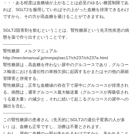
・・・ある程度は血糖値が上がることは必至のゆるい糖質制限であ
れば、SGLT2を服用していればその上がった血糖を排泄できるわけ
ですから、その方が高血糖を避けることができますね。
SGLT2阻害剤を飲むということは、腎性糖尿という先天性疾患の病
態を薬で作り出すということです。
-------------------
腎性糖尿 メルクマニュアル
http://merckmanual.jp/mmpej/sec17/ch237/ch237e.html
腎性糖尿は，高血糖を伴わない尿中のグルコースであり，グルコー
ス輸送における遺伝性の単独欠損に起因するかまたはその他の尿細
管障害と併発する。
腎性糖尿は，正常な血糖値の存在下で尿中にグルコースが排泄され
る。病態は，通常グルコース最大輸送量（グルコースが再吸収され
うる最大量）の減少と，それに続いて起こるグルコースの尿中への
漏出を含む。
-------------------
この腎性糖尿の患者さん（先天的にSGLT2の遺伝子変異の人が多
い）は、血糖も正常ですし、治療は不要とされます。
しかし、尿中に血糖の一部が失われるわけですから、失われること