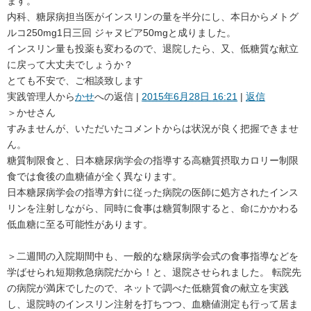
ます。
内科、糖尿病担当医がインスリンの量を半分にし、本日からメトグ
ルコ250mg1日三回 ジャヌピア50mgと成りました。
インスリン量も投薬も変わるので、退院したら、又、低糖質な献立
に戻って大丈夫でしょうか？
とても不安で、ご相談致します
実践管理人
から
かせ
への返信 |
2015年6月28日 16:21
|
返信
＞かせさん
すみませんが、いただいたコメントからは状況が良く把握できませ
ん。
糖質制限食と、日本糖尿病学会の指導する高糖質摂取カロリー制限
食では食後の血糖値が全く異なります。
日本糖尿病学会の指導方針に従った病院の医師に処方されたインス
リンを注射しながら、同時に食事は糖質制限すると、命にかかわる
低血糖に至る可能性があります。
＞二週間の入院期間中も、一般的な糖尿病学会式の食事指導などを
学ばせられ短期救急病院だから！と、退院させられました。 転院先
の病院が満床でしたので、ネットで調べた低糖質食の献立を実践
し、退院時のインスリン注射を打ちつつ、血糖値測定も行って居ま