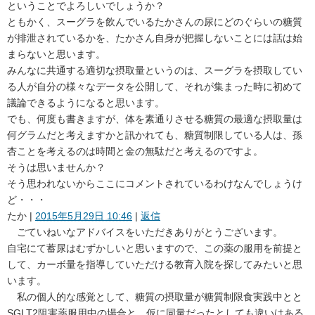
ということでよろしいでしょうか？
ともかく、スーグラを飲んでいるたかさんの尿にどのぐらいの糖質
が排泄されているかを、たかさん自身が把握しないことには話は始
まらないと思います。
みんなに共通する適切な摂取量というのは、スーグラを摂取してい
る人が自分の様々なデータを公開して、それが集まった時に初めて
議論できるようになると思います。
でも、何度も書きますが、体を素通りさせる糖質の最適な摂取量は
何グラムだと考えますかと訊かれても、糖質制限している人は、孫
杏ことを考えるのは時間と金の無駄だと考えるのですよ。
そうは思いませんか？
そう思われないからここにコメントされているわけなんでしょうけ
ど・・・
たか
|
2015年5月29日 10:46
|
返信
ごていねいなアドバイスをいただきありがとうございます。
自宅にて蓄尿はむずかしいと思いますので、この薬の服用を前提と
して、カーボ量を指導していただける教育入院を探してみたいと思
います。
私の個人的な感覚として、糖質の摂取量が糖質制限食実践中とと
SGLT2阻害薬服用中の場合と、仮に同量だったとしても違いはある