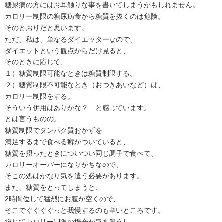
糖尿病の方にはお耳触りな事を書いてしまうかもしれません。
カロリー制限の糖尿病食から糖質を抜くのは危険。
そのとおりだと思います。
ただ、私は、単なるダイエッターなので、
ダイエットという観点からだけ見ると、
そのときに応じて、
１）糖質制限可能なときは糖質制限する。
２）糖質制限不可能なとき（おつきあいなど）は、
カロリー制限をする。
そういう併用はありかな？ と感じています。
とは言うものの。
糖質制限でタンパク質おかずを
満足するまで食べる癖がついていると、
糖質を摂ったときについつい同じ調子で食べて、
カロリーオーバーになりがちなので、
そこの処はかなり気を遣う必要があります。
また、糖質をとってしまうと、
2時間位して猛烈にお腹が空くので、
そこでぐぐぐぐっと我慢するのも辛いところです。
総じてカロリー制限の場合が気を遣うし、