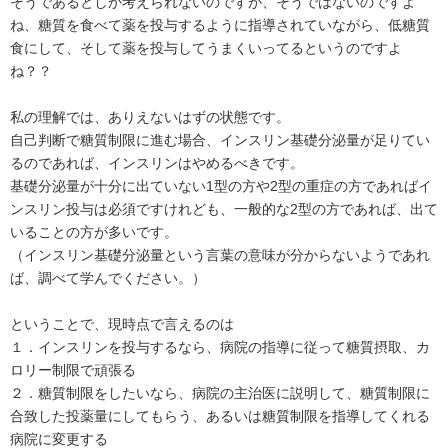
そうであるとしか考えられないのですが、そうではないのですよ
ね、糖質を食べて薬を投与するように指導されていながら、低糖質
食にして、そして薬を投与してうまくいってるというのですよ
ね？？
私の理解では、ありえないはずの状態です。
自己判断で糖質制限に進む場合、インスリン基礎分泌量が足りてい
るのであれば、インスリンはやめるべきです。
基礎分泌量が十分に出ていない1型の方や2型の重症の方であればイ
ンスリン投与は必須ですけれども、一般的な2型の方であれば、出て
いることの方が多いです。
（インスリン基礎分泌量という言葉の意味が分からないようであれ
ば、調べて学んでください。）
ということで、現時点で言えるのは
１．インスリンを投与するなら、病院の指導に従って糖質摂取、カ
ロリー制限で頑張る
２．糖質制限をしたいなら、病院の主治医に説明して、糖質制限に
合致した投薬量にしてもらう、あるいは糖質制限を指導してくれる
病院に変更する