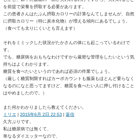
を前提で栄養を摂取する必要があります。
この患者さんはたぶん摂取カロリーの計算なんてしませんが、自然
に摂取カロリー（特に炭水化物）が増える傾向にあるでしょう。
（食べても太りにくいとも言えます）
それをミミックした状況がたかさんの体にも起こっているわけで
す。
でも、糖尿病をおもちなわけですから厳密な管理をしたいという気
持ちはよくわかります。
糖質を食べたいというのであれば必須の作業でしょう。
（厳しく糖質制限すればカーボカウントも服薬もほとんど要らなく
なるのになと思ってますけど、糖質を食べたい人に押し付けること
はやめましたので。）
また何かわかりましたら教えてください。
ミリエ
|
2015年6月 2日 22:53
|
返信
久方ぶりです。
私は糖尿病では無くて、
単なるダイエッターなので、