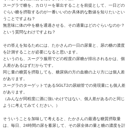
スーグラで糖を、カロリーを輩出することを前提として、一日どの
ぐらい糖を摂取するのが一番いいのか具体的な数値を知りたいとい
うことですよね？
無意味に体の中を糖を通過させる、その適量はどのぐらいなのか？
という質問なわけですよね？
その答えを知るためには、たかさんの一日の尿量と、尿の糖の濃度
を計測することが必要になると思います。
というのも、スーグラ服用でどの程度の尿糖が排出されるかは、個
人差があるはずだからです。
同じ量の糖質を摂取しても、糖尿病の方の血糖の上り方には個人差
があります。
スーグラのターゲットであるSGLT2の尿細管での発現量にも個人差
があります。
（みんなが同程度に酒に強いわけではない、個人差があるのと同じ
ように考えてみてください。）
そういうことを加味して考えると、たかさんの最適な糖質摂取量
は、毎日、24時間の尿を蓄尿して、その尿全体の量と糖の濃度を計