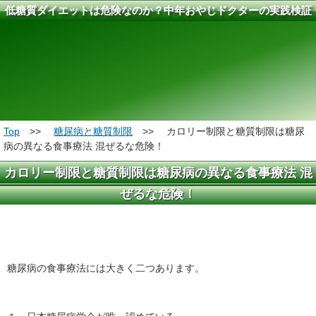
低糖質ダイエットは危険なのか？中年おやじドクターの実践検証
結果報告
Top
>>
糖尿病と糖質制限
>> カロリー制限と糖質制限は糖尿
病の異なる食事療法 混ぜるな危険！
カロリー制限と糖質制限は糖尿病の異なる食事療法 混
ぜるな危険！
糖尿病の食事療法には大きく二つあります。