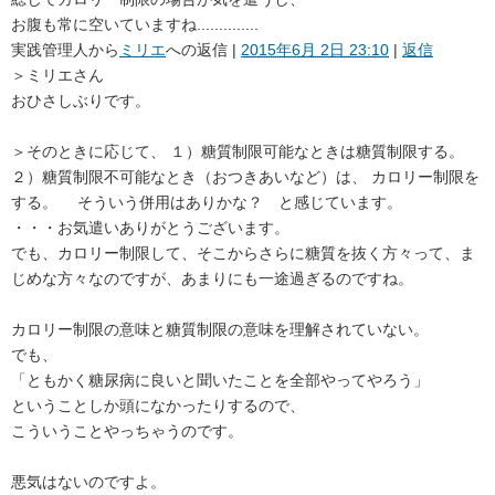
お腹も常に空いていますね..............
実践管理人
から
ミリエ
への返信 |
2015年6月 2日 23:10
|
返信
＞ミリエさん
おひさしぶりです。
＞そのときに応じて、 １）糖質制限可能なときは糖質制限する。
２）糖質制限不可能なとき（おつきあいなど）は、 カロリー制限を
する。 そういう併用はありかな？ と感じています。
・・・お気遣いありがとうございます。
でも、カロリー制限して、そこからさらに糖質を抜く方々って、ま
じめな方々なのですが、あまりにも一途過ぎるのですね。
カロリー制限の意味と糖質制限の意味を理解されていない。
でも、
「ともかく糖尿病に良いと聞いたことを全部やってやろう」
ということしか頭になかったりするので、
こういうことやっちゃうのです。
悪気はないのですよ。